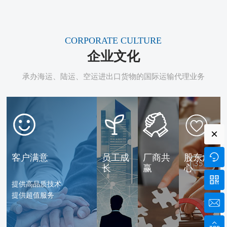
CORPORATE CULTURE
企业文化
承办海运、陆运、空运进出口货物的国际运输代理业务
×

客户满意
员工成
厂商共
股东放
长
赢
心

提供高品质技术
提供超值服务

